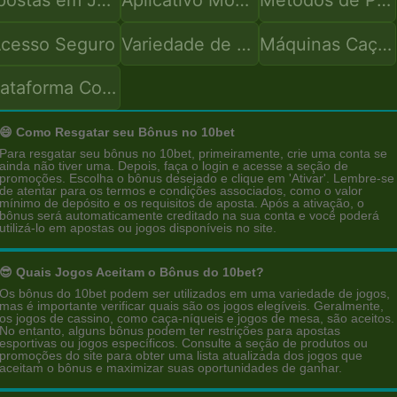
cesso Seguro
Variedade de Jogos
Máquinas Caça-Níqueis
Plataforma Completa
😄 Como Resgatar seu Bônus no 10bet
Para resgatar seu bônus no 10bet, primeiramente, crie uma conta se
ainda não tiver uma. Depois, faça o login e acesse a seção de
promoções. Escolha o bônus desejado e clique em 'Ativar'. Lembre-se
de atentar para os termos e condições associados, como o valor
mínimo de depósito e os requisitos de aposta. Após a ativação, o
bônus será automaticamente creditado na sua conta e você poderá
utilizá-lo em apostas ou jogos disponíveis no site.
😎 Quais Jogos Aceitam o Bônus do 10bet?
Os bônus do 10bet podem ser utilizados em uma variedade de jogos,
mas é importante verificar quais são os jogos elegíveis. Geralmente,
os jogos de cassino, como caça-níqueis e jogos de mesa, são aceitos.
No entanto, alguns bônus podem ter restrições para apostas
esportivas ou jogos específicos. Consulte a seção de produtos ou
promoções do site para obter uma lista atualizada dos jogos que
aceitam o bônus e maximizar suas oportunidades de ganhar.