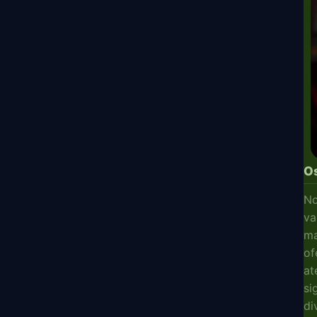
Os
No
va
ma
of
at
si
di