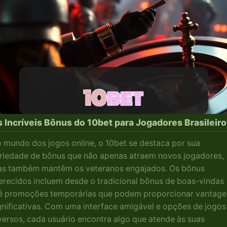
 Incríveis Bônus do 10bet para Jogadores Brasileir
 mundo dos jogos online, o 10bet se destaca por sua
riedade de bônus que não apenas atraem novos jogadores,
s também mantêm os veteranos engajados. Os bônus
erecidos incluem desde o tradicional bônus de boas-vindas
é promoções temporárias que podem proporcionar vantage
gnificativas. Com uma interface amigável e opções de jogos
versos, cada usuário encontra algo que atende às suas