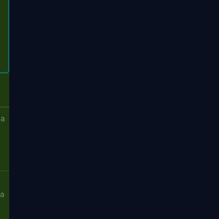
ia
ia