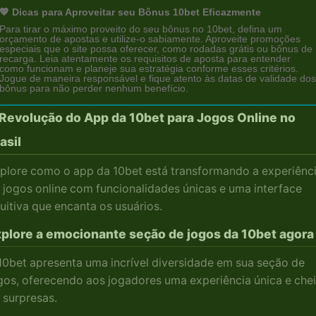
💖 Dicas para Aproveitar seu Bônus 10bet Eficazmente
Para tirar o máximo proveito do seu bônus no 10bet, defina um
orçamento de apostas e utilize-o sabiamente. Aproveite promoções
especiais que o site possa oferecer, como rodadas grátis ou bônus de
recarga. Leia atentamente os requisitos de aposta para entender
como funcionam e planeje sua estratégia conforme esses critérios.
Jogue de maneira responsável e fique atento às datas de validade dos
bônus para não perder nenhum benefício.
Revolução do App da 10bet para Jogos Online no
asil
plore como o app da 10bet está transformando a experiênc
 jogos online com funcionalidades únicas e uma interface
tuitiva que encanta os usuários.
plore a emocionante seção de jogos da 10bet agora
10bet apresenta uma incrível diversidade em sua seção de
gos, oferecendo aos jogadores uma experiência única e che
 surpresas.