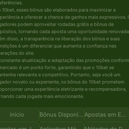
eferências.
 10bet, esses bônus são elaborados para maximizar a
periência e oferecer a chance de ganhos mais expressivos. 
gadores podem aproveitar rodadas grátis e bônus de
pósitos, tornando cada aposta uma oportunidade renovada
ém disso, a transparência na liberação dos bônus e suas
ndições é um diferencial que aumenta a confiança nas
erações do site.
constante atualização e adaptação das promoções confor
mercado é um ponto forte, garantindo que o 10bet se
ntenha relevante e competitivo. Portanto, seja você um
gador novato ou experiente, os bônus do 10bet prometem
oporcionar uma experiência eletrizante e recompensadora,
rnando cada jogada mais emocionante.
início
Bônus Disponíveis
Apostas em Esportes
Apostas em Jogos
Aplicativo Móvel
Métodos de Pagamento