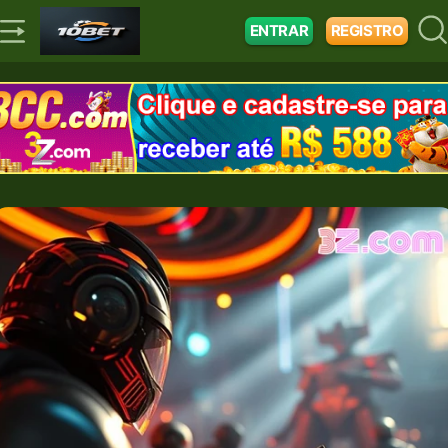
ENTRAR
REGISTRO