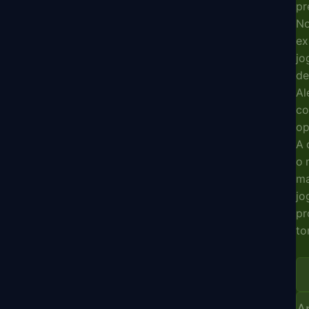
pr
No
ex
jo
de
Al
co
op
A 
o 
ma
jo
pr
to