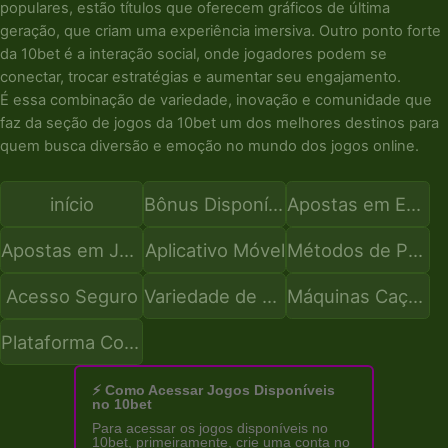
populares, estão títulos que oferecem gráficos de última
geração, que criam uma experiência imersiva. Outro ponto forte
da 10bet é a interação social, onde jogadores podem se
conectar, trocar estratégias e aumentar seu engajamento.
É essa combinação de variedade, inovação e comunidade que
faz da seção de jogos da 10bet um dos melhores destinos para
quem busca diversão e emoção no mundo dos jogos online.
início
Bônus Disponíveis
Apostas em Esportes
Apostas em Jogos
Aplicativo Móvel
Métodos de Pagamento
Acesso Seguro
Variedade de Jogos
Máquinas Caça-Níqueis
Plataforma Completa
⚡ Como Acessar Jogos Disponíveis
no 10bet
Para acessar os jogos disponíveis no
10bet, primeiramente, crie uma conta no