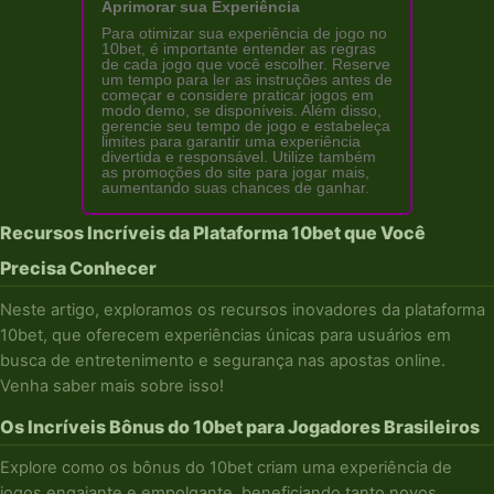
Aprimorar sua Experiência
Para otimizar sua experiência de jogo no
10bet, é importante entender as regras
de cada jogo que você escolher. Reserve
um tempo para ler as instruções antes de
começar e considere praticar jogos em
modo demo, se disponíveis. Além disso,
gerencie seu tempo de jogo e estabeleça
limites para garantir uma experiência
divertida e responsável. Utilize também
as promoções do site para jogar mais,
aumentando suas chances de ganhar.
Recursos Incríveis da Plataforma 10bet que Você
Precisa Conhecer
Neste artigo, exploramos os recursos inovadores da plataforma
10bet, que oferecem experiências únicas para usuários em
busca de entretenimento e segurança nas apostas online.
Venha saber mais sobre isso!
Os Incríveis Bônus do 10bet para Jogadores Brasileiros
Explore como os bônus do 10bet criam uma experiência de
jogos engajante e empolgante, beneficiando tanto novos