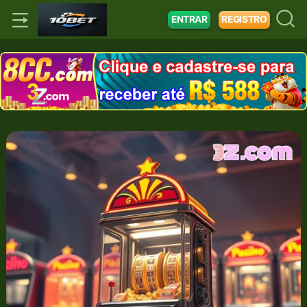
ENTRAR
REGISTRO